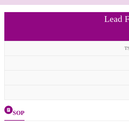
Lead F
T
SOP